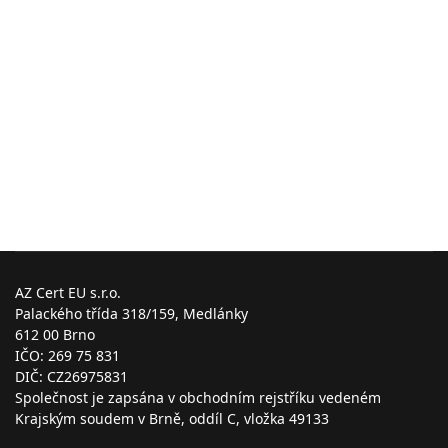
AZ Cert EU s.r.o.
Palackého třída 318/159, Medlánky
612 00 Brno
IČO: 269 75 831
DIČ: CZ26975831
Společnost je zapsána v obchodním rejstříku vedeném
Krajským soudem v Brně, oddíl C, vložka 49133