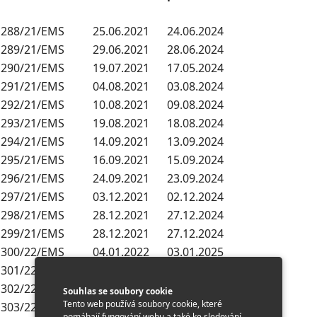
288/21/EMS
25.06.2021
24.06.2024
289/21/EMS
29.06.2021
28.06.2024
290/21/EMS
19.07.2021
17.05.2024
291/21/EMS
04.08.2021
03.08.2024
292/21/EMS
10.08.2021
09.08.2024
293/21/EMS
19.08.2021
18.08.2024
294/21/EMS
14.09.2021
13.09.2024
295/21/EMS
16.09.2021
15.09.2024
296/21/EMS
24.09.2021
23.09.2024
297/21/EMS
03.12.2021
02.12.2024
298/21/EMS
28.12.2021
27.12.2024
299/21/EMS
28.12.2021
27.12.2024
300/22/EMS
04.01.2022
03.01.2025
301/22/EMS
10.01.2022
09.01.2025
302/22/EMS
21.01.2022
20.01.2025
Souhlas se soubory cookie
Tento web používá soubory cookie, které
303/22/EMS
31.01.2022
30.01.2025
pomáhají fungování webu a také ke sledování