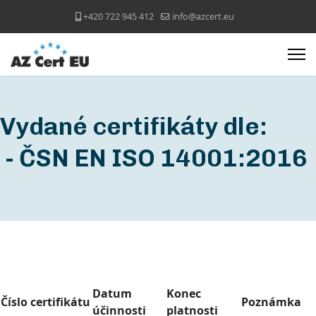
+420 722 945 412
info@azcert.eu
Vydané certifikáty dle:
- ČSN EN ISO 14001:2016
Datum
Konec
Číslo certifikátu
Poznámka
účinnosti
platnosti